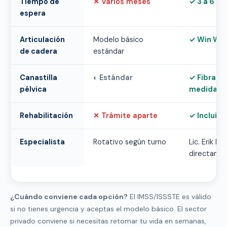
Tiempo de
Varios meses
3 a 6 s
espera
Articulación
Modelo básico
Win Wal
de cadera
estándar
Canastilla
Estándar
Fibra d
pélvica
medida
Rehabilitación
Trámite aparte
Incluida
Especialista
Rotativo según turno
Lic. Erik L
directame
¿Cuándo conviene cada opción?
El IMSS/ISSSTE es válido
si no tienes urgencia y aceptas el modelo básico. El sector
privado conviene si necesitas retomar tu vida en semanas,