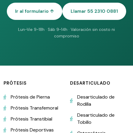
Ir al formulario ↑
Llamar 55 2310 0881
Lun-Vie 9-18h · Sáb 9-14h · Valoración sin costo ni
compromiso
PRÓTESIS
DESARTICULADO
Prótesis de Pierna
Desarticulado de
Rodilla
Prótesis Transfemoral
Desarticulado de
Prótesis Transtibial
Tobillo
Prótesis Deportivas