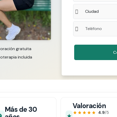
loración gratuita
ioterapia incluida
Valoración
Más de 30
4.9
/5
años