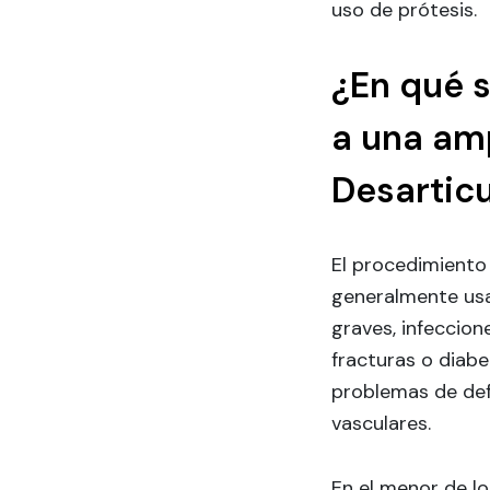
uso de prótesis.
¿En qué s
a una am
Desarticu
El procedimiento
generalmente us
graves, infeccio
fracturas o diabe
problemas de def
vasculares.
En el menor de lo