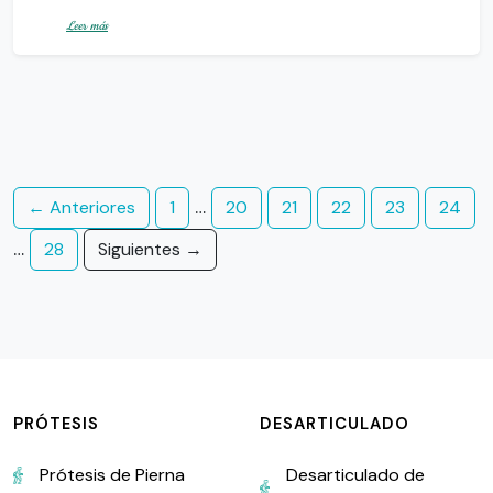
Leer más
Navegación
…
← Anteriores
1
20
21
22
23
24
de
…
28
Siguientes →
entradas
PRÓTESIS
DESARTICULADO
Prótesis de Pierna
Desarticulado de