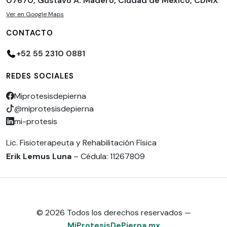
07670, Gustavo A. Madero, Ciudad de México, CDMX
Ver en Google Maps
CONTACTO
+52 55 2310 0881
REDES SOCIALES
Miprotesisdepierna
@miprotesisdepierna
mi-protesis
Lic. Fisioterapeuta y Rehabilitación Física
Erik Lemus Luna
– Cédula: 11267809
© 2026 Todos los derechos reservados —
MiProtesisDePierna.mx