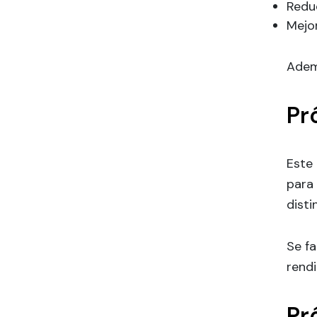
Redu
Mejo
Ademá
Pr
Este
para 
dist
Se fa
rendi
Pr