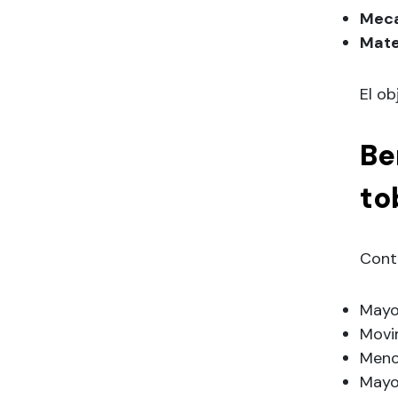
rehabilitación con prótesis de
Meca
tobillo
Mate
Cuidados y mantenimiento de
El ob
una prótesis con articulación
de tobillo
Be
to
Conta
Mayor
Movi
Meno
Mayor