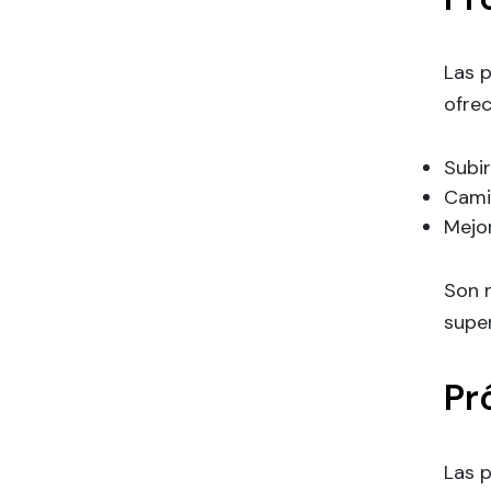
Las p
ofrec
Subi
Camin
Mejo
Son 
super
Pr
Las 