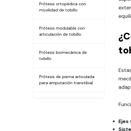
Prótesis ortopédica con
exte
movilidad de tobillo
equi
Prótesis modulable con
¿C
articulación de tobillo
to
Prótesis biomecánica de
tobillo
Esta
Prótesis de pierna articulada
mecá
para amputación transtibial
adapt
Prótesis de pierna con
Funci
articulación ajustable
Ejes
Proceso de adaptación y
Sist