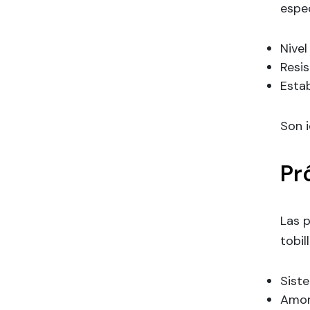
espec
Nivel
Resi
Estab
Son i
Pr
Las 
tobil
Siste
Amor