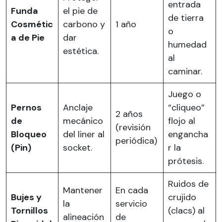
entrada
Funda
el pie de
de tierra
Cosmétic
carbono y
1 año
o
a de Pie
dar
humedad
estética.
al
caminar.
Juego o
Pernos
Anclaje
“cliqueo”
2 años
de
mecánico
flojo al
(revisión
Bloqueo
del liner al
engancha
periódica)
(Pin)
socket.
r la
prótesis.
Ruidos de
Mantener
En cada
Bujes y
crujido
la
servicio
Tornillos
(clacs) al
alineación
de