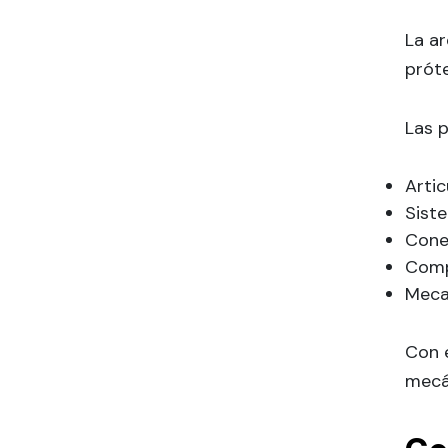
La ar
próte
Las 
Artic
Siste
Cone
Comp
Meca
Con e
mecá