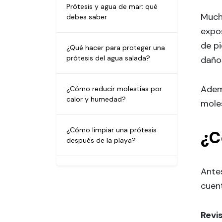
Prótesis y agua de mar: qué
Mucha
debes saber
expo
de pi
¿Qué hacer para proteger una
prótesis del agua salada?
daño
Adem
¿Cómo reducir molestias por
calor y humedad?
moles
¿Cómo limpiar una prótesis
¿C
después de la playa?
Antes
¿Cómo evitar daños en una
prótesis durante vacaciones?
cuen
¿Existen prótesis especiales
Revi