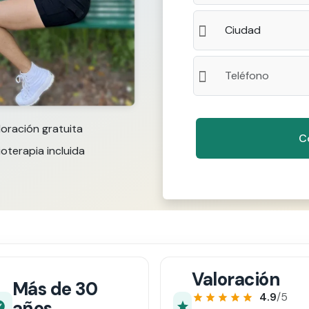
loración gratuita
ioterapia incluida
Valoración
Más de 30
4.9
/5
años