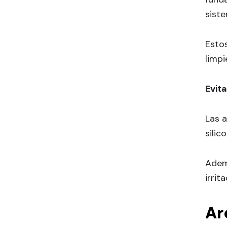
sist
Estos
limpi
Evit
Las 
silic
Adem
irrit
Ar