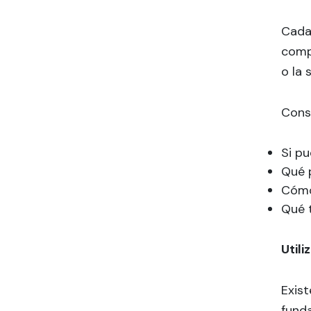
para playa o actividades
acuáticas?
Cada 
comp
Disfrutar la playa con
o la s
seguridad y comodidad es
posible
Consu
Si pu
Qué p
Cómo
Qué t
Util
Exist
funda