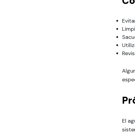
Co
Evita
Limpi
Sacud
Utili
Revis
Algun
espe
Pr
El a
siste