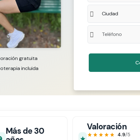
loración gratuita
ioterapia incluida
Valoración
Más de 30
4.9
/5
años