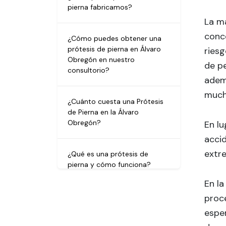
pierna fabricamos?
La ma
conce
¿Cómo puedes obtener una
prótesis de pierna en Álvaro
riesg
Obregón en nuestro
de pe
consultorio?
adem
much
¿Cuánto cuesta una Prótesis
de Pierna en la Álvaro
Obregón?
En l
acci
extre
¿Qué es una prótesis de
pierna y cómo funciona?
En la
proc
espe