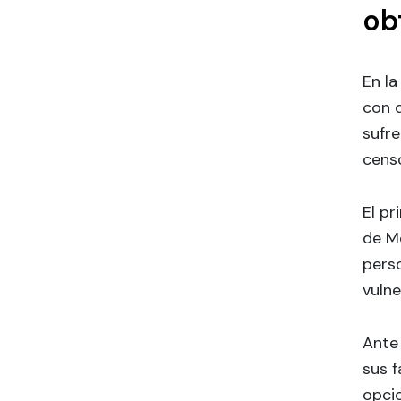
ob
En la
con d
sufr
cens
El pr
de Mé
pers
vulne
Ante
sus f
opci