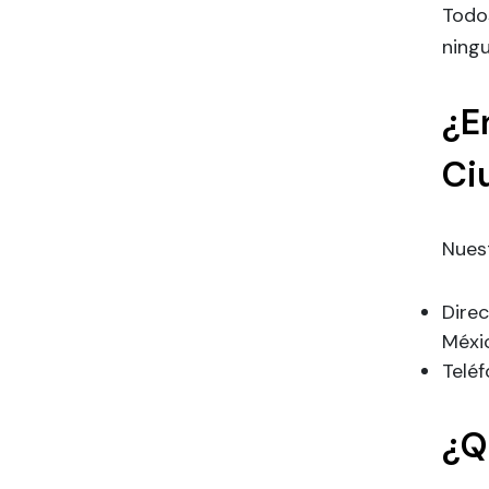
Todos
ningu
¿E
Ci
Nuest
Dire
Méxi
Telé
¿Q