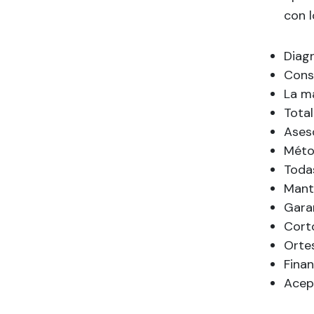
con l
Diagn
Cons
La má
Total
Aseso
Méto
Toda
Mant
Garan
Cort
Orte
Finan
Acep