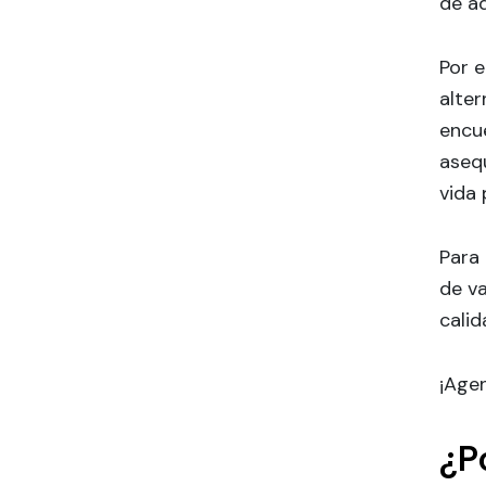
de aq
Por e
alter
encu
asequ
vida
Para
de va
calid
¡Agen
¿P