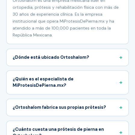
Ortoshalom es una empresa mexicana líder en
ortopedia, prótesis y rehabilitación física con más de
30 años de experiencia clínica. Es la empresa
institucional que opera MiProtesisDePierna.mx y ha
atendido a más de 100,000 pacientes en toda la
República Mexicana.
+
¿Dónde está ubicado Ortoshalom?
Ortoshalom tiene 3 sucursales: la sede principal en
Calle 13 230, Guadalupe Proletaria, Gustavo A.
¿Quién es el especialista de
+
Madero, CP 07670, Ciudad de México
, una clínica
MiProtesisDePierna.mx?
especializada en fisioterapía en Tlalnepantla Estado de
México y una sucursal en
Celaya, Guanajuato
para
El Lic. Erik Lemus Luna, Licenciado en Fisioterapia y
pacientes del Bajío.
Rehabilitación Física con cédula profesional
11267809
+
¿Ortoshalom fabrica sus propias prótesis?
verificable en la DGP de la SEP. Egresado de UNITEC y
certificado por Ottobock (Alemania), con más de 30
Sí. Ortoshalom cuenta con taller propio y fabrica cada
años de experiencia.
prótesis de manera personalizada, sin intermediarios.
¿Cuánto cuesta una prótesis de pierna en
+
Esto permite control total de la calidad, tiempos más