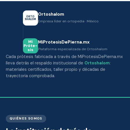
Ortoshalom
ORTO
SHALOM
Empresa líder en ortopedia · México
MiProtesisDePierna.mx
Mi
Próte­
Plataforma especializada de Ortoshalom
sis
Cada prótesis fabricada a través de MiProtesisDePierna.mx
lleva detrás el respaldo institucional de
Ortoshalom
:
materiales certificados, taller propio y décadas de
trayectoria comprobada.
QUIÉNES SOMOS