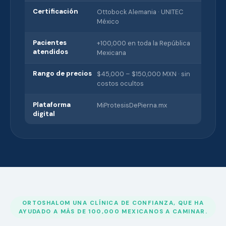
Certificación
Ottobock Alemania · UNITEC
México
Pacientes
+100,000 en toda la República
atendidos
Mexicana
Rango de precios
$45,000 – $150,000 MXN · sin
costos ocultos
Plataforma
MiProtesisDePierna.mx
digital
ORTOSHALOM UNA CLÍNICA DE CONFIANZA, QUE HA
AYUDADO A MÁS DE 100,000 MEXICANOS A CAMINAR.