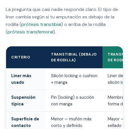
La pregunta que casi nadie responde claro. El tipo de
liner cambia según si tu amputación es debajo de la
rodilla (
prótesis transtibial
) o arriba de la rodilla
(
prótesis transfemoral
).
TRANSTIBIAL (DEBAJO
TRANSFEM
CRITERIO
DE RODILLA)
DE RODILL
Liner más
Silicón locking o cushion
Liner de 
usado
+ manga
silicón lock
Suspensión
Pin (locking) o succión
Membrana /
típica
con manga
forma del
Superficie de
Menor — muñón más
Mayor — r
contacto
corto y definido
sellado y s