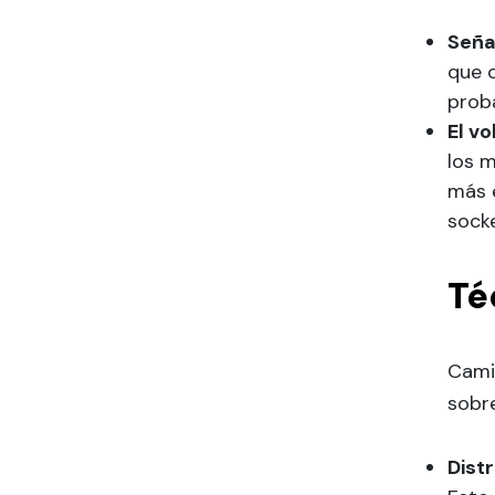
Seña
que c
proba
El v
los 
más e
socke
Té
Cami
sobr
Dist