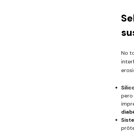
Se
su
No to
inter
eros
Sili
pero 
impre
diab
Sist
próte