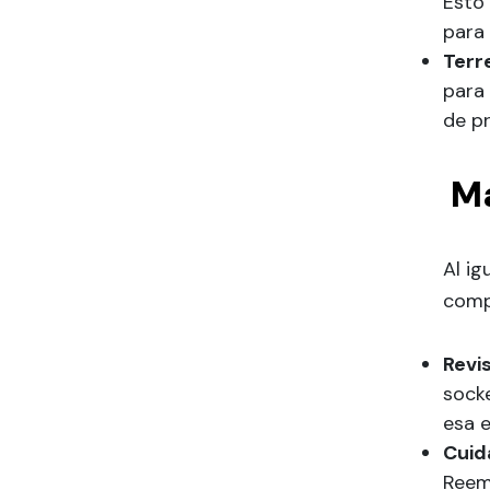
Esto 
para 
Terr
para 
de pr
Ma
Al ig
comp
Revi
sock
esa e
Cuida
Reemp