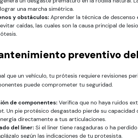
genera un desgaste prematuro en la rodilla natural. La
lograr una marcha simétrica.
enos y obstáculos:
Aprender la técnica de descenso 
evitar caídas, las cuales son la causa principal de le
ótesis.
ntenimiento preventivo del
ual que un vehículo, tu prótesis requiere revisiones per
onentes puede comprometer tu seguridad.
sión de componentes:
Verifica que no haya ruidos extr
et. Un pie protésico desgastado pierde su capacidad 
nergía directamente a tus articulaciones.
do del liner:
Si el liner tiene rasgaduras o ha perdido
lázalo según las indicaciones de tu protesista.