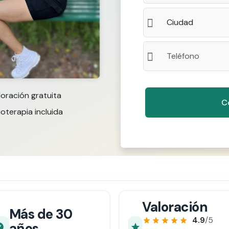
loración gratuita
ioterapia incluida
Valoración
Más de 30
4.9
/5
años