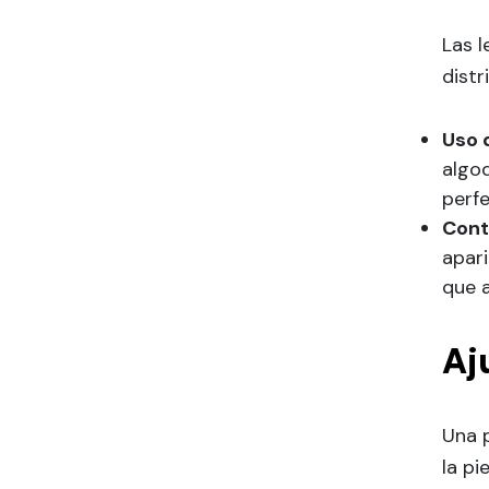
Las l
distr
Uso 
algod
perf
Cont
apar
que a
Aj
Una p
la p