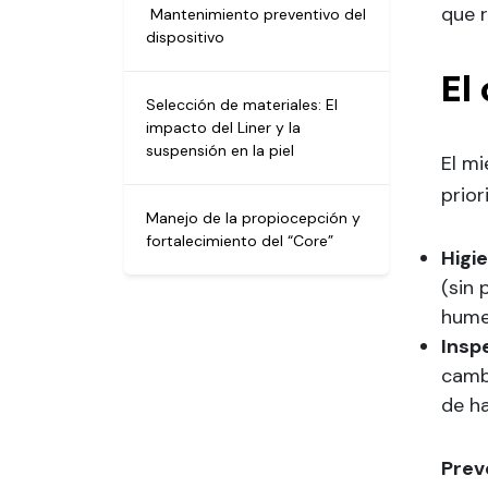
que 
Mantenimiento preventivo del
dispositivo
El
Selección de materiales: El
impacto del Liner y la
suspensión en la piel
El mi
prior
Manejo de la propiocepción y
fortalecimiento del “Core”
Higie
(sin 
humed
Insp
camb
de ha
Prev