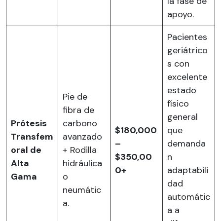
la fase de
apoyo.
Pacientes
geriátrico
s con
excelente
estado
Pie de
físico
fibra de
general
Prótesis
carbono
$180,000
que
Transfem
avanzado
–
demanda
oral de
+ Rodilla
$350,00
n
Alta
hidráulica
0+
adaptabili
Gama
o
dad
neumátic
automátic
a.
a a