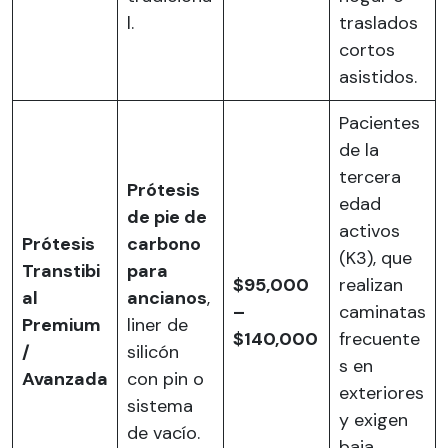
l.
traslados
cortos
asistidos.
Pacientes
de la
tercera
Prótesis
edad
de pie de
activos
Prótesis
carbono
(K3), que
Transtibi
para
$95,000
realizan
al
ancianos
,
–
caminatas
Premium
liner de
$140,000
frecuente
/
silicón
s en
Avanzada
con pin o
exteriores
sistema
y exigen
de vacío.
baja