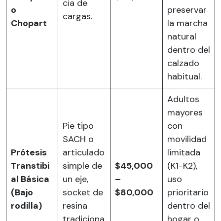
cia de
o
preservar
cargas.
Chopart
la marcha
natural
dentro del
calzado
habitual.
Adultos
mayores
Pie tipo
con
SACH o
movilidad
Prótesis
articulado
limitada
Transtibi
simple de
$45,000
(K1-K2),
al Básica
un eje,
–
uso
(Bajo
socket de
$80,000
prioritario
rodilla)
resina
dentro del
tradiciona
hogar o